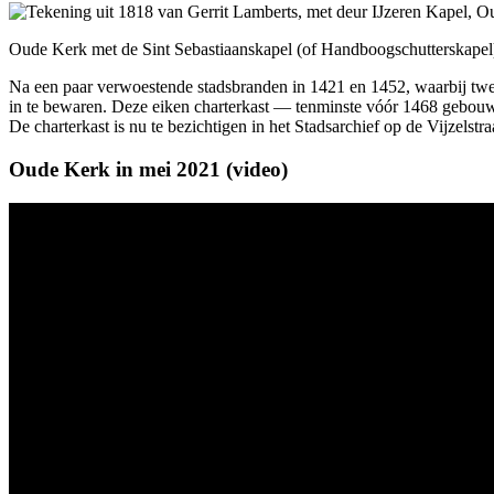
Oude Kerk met de Sint Sebastiaans­kapel (of Hand­boog­schutters­kape
Na een paar verwoestende stads­branden in 1421 en 1452, waarbij twee
in te bewaren. Deze eiken charter­kast — tenminste vóór 1468 gebouwd 
De charter­kast is nu te bezichtigen in het Stads­archief op de Vijzel­stra
Oude Kerk in mei 2021 (video)