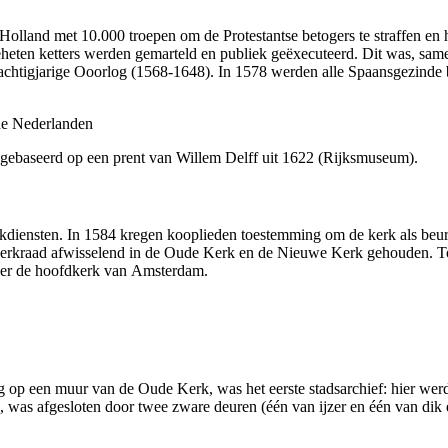
lland met 10.000 troepen om de Protestantse betogers te straffen en he
geheten ketters werden gemarteld en publiek geëxecu­teerd. Dit was, sa
Tachtig­jarige Ooorlog (1568-1648). In 1578 werden alle Spaans­gezinde
 gebaseerd op een prent van Willem Delff uit 1622 (Rijksmuseum).
diensten. In 1584 kregen koop­lieden toe­stemming om de kerk als beur
k­raad afwisselend in de Oude Kerk en de Nieuwe Kerk gehouden. Toen
eer de hoofd­kerk van Amsterdam.
op een muur van de Oude Kerk, was het eerste stads­archief: hier werde
was afge­sloten door twee zware deuren (één van ijzer en één van dik ei