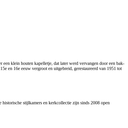
r een klein houten kapelletje, dat later werd vervangen door een bak­
5e en 16e eeuw vergroot en uitge­breid, gerestau­reerd van 1951 tot
istorische stijl­kamers en kerk­collectie zijn sinds 2008 open