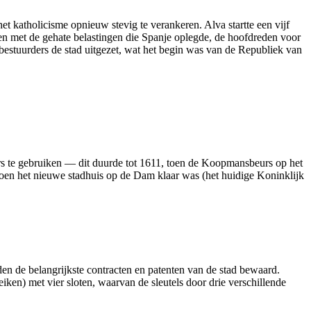
t katholicisme opnieuw stevig te verankeren. Alva startte een vijf
men met de gehate belastingen die Spanje oplegde, de hoofd­reden voor
 bestuurders de stad uitgezet, wat het begin was van de Republiek van
s te gebruiken — dit duurde tot 1611, toen de Koopmans­beurs op het
 het nieuwe stad­huis op de Dam klaar was (het huidige Konink­lijk
n de belang­rijkste contracten en patenten van de stad bewaard.
ken) met vier sloten, waarvan de sleutels door drie verschil­lende