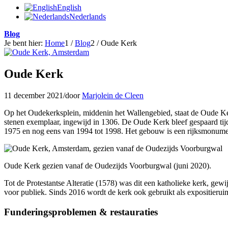
English
Nederlands
Blog
Je bent hier:
Home
1
/
Blog
2
/
Oude Kerk
Oude Kerk
11 december 2021
/
door
Marjolein de Cleen
Op het Oude­kerks­plein, middenin het Wallen­gebied, staat de Oude K
stenen exemplaar, ingewijd in 1306. De Oude Kerk bleef gespaard tijd
1975 en nog eens van 1994 tot 1998. Het gebouw is een rijks­monume
Oude Kerk gezien vanaf de Oude­zijds Voor­burg­wal (juni 2020).
Tot de Protestantse Alteratie (1578) was dit een katho­lieke kerk, gew
voor publiek. Sinds 2016 wordt de kerk ook gebruikt als expositie­ruim
Funderings­problemen & restauraties