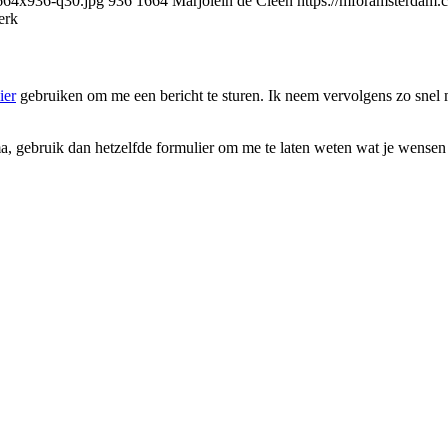
1664x936-q30.jpg
936
1664
Marjolein de Cleen
https://mforamsterdam
erk
ier
gebruiken om me een bericht te sturen. Ik neem vervolgens zo snel m
a, gebruik dan hetzelfde formulier om me te laten weten wat je wensen 