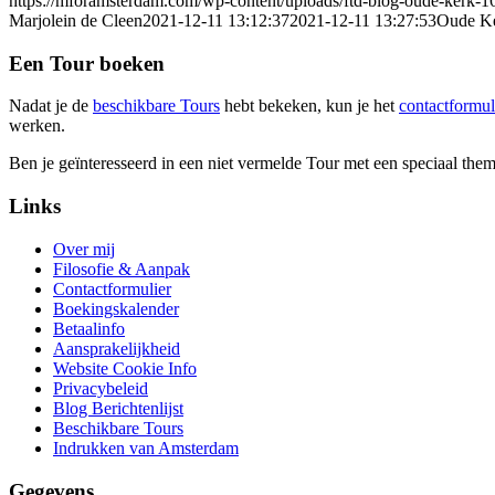
https://mforamsterdam.com/wp-content/uploads/ftd-blog-oude-kerk-
Marjolein de Cleen
2021-12-11 13:12:37
2021-12-11 13:27:53
Oude K
Een Tour boeken
Nadat je de
beschikbare Tours
hebt bekeken, kun je het
contact­formul
werken.
Ben je geïnteresseerd in een niet vermelde Tour met een speciaal them
Links
Over mij
Filosofie & Aanpak
Contactformulier
Boekingskalender
Betaalinfo
Aansprakelijkheid
Website Cookie Info
Privacybeleid
Blog Berichtenlijst
Beschikbare Tours
Indrukken van Amsterdam
Gegevens