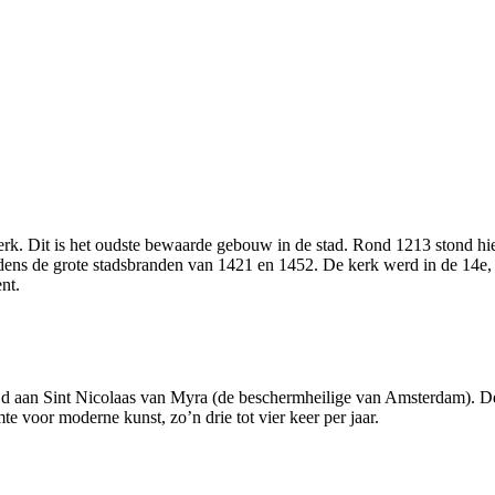
erk. Dit is het oudste bewaarde gebouw in de stad. Rond 1213 stond hie
ens de grote stads­branden van 1421 en 1452. De kerk werd in de 14e, 1
nt.
ijd aan Sint Nicolaas van Myra (de bescherm­heilige van Amsterdam). De h
te voor moderne kunst, zo’n drie tot vier keer per jaar.