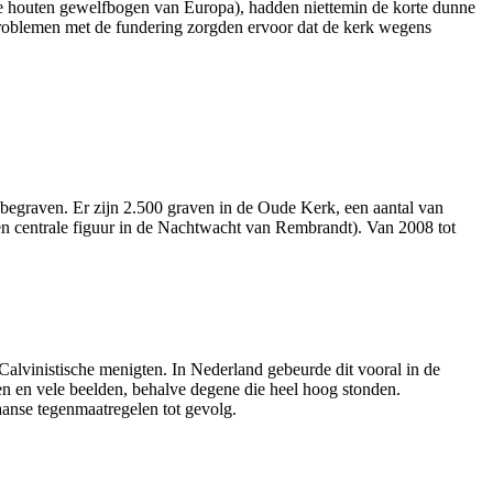
wse houten gewelf­bogen van Europa), hadden niettemin de korte dunne
 Problemen met de fundering zorgden ervoor dat de kerk wegens
 begraven. Er zijn 2.500 graven in de Oude Kerk, een aantal van
 centrale figuur in de Nachtwacht van Rembrandt). Van 2008 tot
alvinis­tische menigten. In Neder­land gebeurde dit vooral in de
n en vele beelden, behalve degene die heel hoog stonden.
nse tegen­maat­regelen tot gevolg.