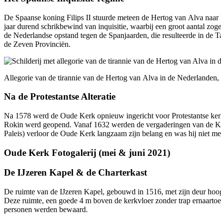
De Spaanse koning Filips II stuurde meteen de Hertog van Alva naar Ho
jaar durend schrik­bewind van inquisitie, waarbij een groot aantal zo
de Neder­landse opstand tegen de Spanjaarden, die resulteerde in de 
de Zeven Provinciën.
Allegorie van de tirannie van de Hertog van Alva in de Nederlanden,
Na de Protestantse Alteratie
Na 1578 werd de Oude Kerk opnieuw ingericht voor Protestantse kerk­
Rokin werd geopend. Vanaf 1632 werden de vergaderingen van de Ker
Paleis) verloor de Oude Kerk langzaam zijn belang en was hij niet m
Oude Kerk Fotogalerij (mei & juni 2021)
De IJzeren Kapel & de Charterkast
De ruimte van de IJzeren Kapel, gebouwd in 1516, met zijn deur hoog 
Deze ruimte, een goede 4 m boven de kerk­vloer zonder trap ernaartoe, 
personen werden bewaard.