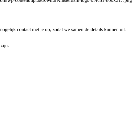
.com/wp-content/uploads/MforAmsterdam-logo-0f4c81-800x217.png
ogelijk contact met je op, zodat we samen de details kunnen uit­
zijn.