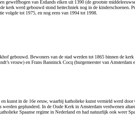
uten gewelf­bogen van Estlands eiken uit 1390 (de grootste middel­eeu
at de kerk werd gebouwd stond hei­techniek nog in de kinder­schoenen.
atie volgde tot 1975, en nog eens van 1994 tot 1998.
kerk­hof gebouwd. Bewoners van de stad werden tot 1865 binnen de kerk
dt’s vrouw) en Frans Banninck Cocq (burge­meester van Amsterdam en
en kunst in de 16e eeuw, waarbij katho­lieke kunst vernield werd door C
ers werden geplunderd. In de Oude Kerk in Amsterdam verdwenen altare
atho­lieke Spaanse regime in Nederland en had natuurlijk ook weer Spaa