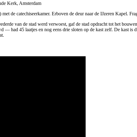
l) met de catechiseer­kamer. Erboven de deur naar de IJzeren Kapel. F
­derde van de stad werd verwoest, gaf de stad opdracht tot het bouwen 
— had 45 laatjes en nog eens drie sloten op de kast zelf. De kast is du
at.