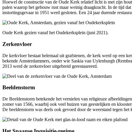
Hoewel de constructie van de Oude Kerk relatief licht is met zijn ho
palen waarop het gebouw rust maar weinig draag­kracht. In de tijd d
instortings­gevaar in 1951 werd gesloten. Een 24 jaar durende restau­r
Oude Kerk gezien vanaf het Oude­kerks­plein (juni 2021).
Zerkenvloer
De kerk­vloer bestaat helemaal uit graf­stenen, de kerk werd op een 
bekende Amsterdammers, onder wie Saskia van Uylen­burgh (Rembran
2013 werd de zerken­vloer uitge­breid gerestau­reerd.
Beeldenstorm
De Beelden­storm betekende het vernielen van religieuze afbeel­dingen 
zomer van 1566, waarbij ook veel huizen van geestelijken en kloost
De beelden­storm was deels ook gevoed door de weer­stand tegen het k
Het Spaanse Inquisitie-regime